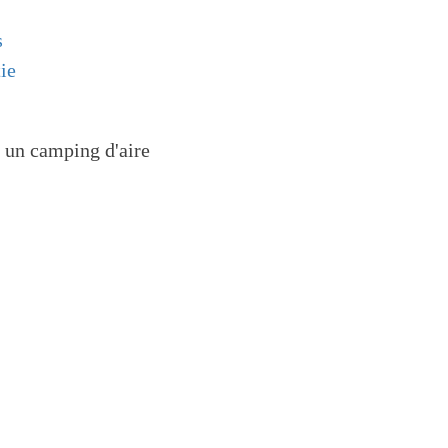
s
ie
r un camping d'aire