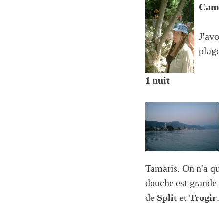
Camp
J'avo
plage
1 nuit
Tamaris. On n'a qu'
douche est grande e
de
Split
et
Trogir
.