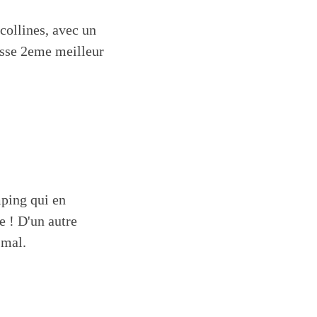
collines, avec un
lasse 2eme meilleur
mping qui en
e ! D'un autre
p mal.