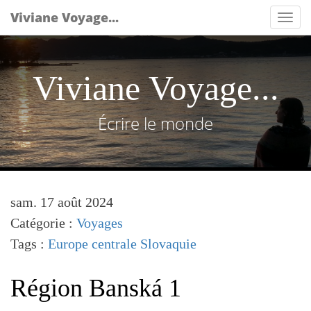
Viviane Voyage...
Tog
nav
Viviane Voyage...
Écrire le monde
sam. 17 août 2024
Catégorie :
Voyages
Tags :
Europe centrale
Slovaquie
Région Banská 1