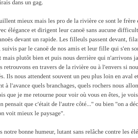
irais dans un gag.
llent mieux mais les pro de la rivière ce sont le frère 
avec élégance et dirigent leur canoë sans aucune difficul
anoës devant un rapide. Les filleuls passent devant, fil
 suivis par le canoë de nos amis et leur fille qui s'en so
ais plutôt bien et puis nous derrière qui n'arrivons j
us retrouvons en travers de la rivière ou à l'envers si 
. Ils nous attendent souvent un peu plus loin en aval et
ant à l'avance quels branchages, quels rochers nous allon
is que je me retourne pour voir où vous en êtes, je vois
 pensait que c'était de l'autre côté..." ou bien "on a déc
 on voit mieux le paysage".
 notre bonne humeur, lutant sans relâche contre les él