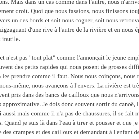
ns. Mais dans un cas comme dans l'autre, nous n'arrivo
ement droit. Quoi que nous fassions, nous finissons tou
ers un des bords et soit nous cogner, soit nous retrouv
igzaguant d'une rive à l'autre de la rivière et en nous 
 inutile.
ajet n'est pas "tout plat" comme l'annonçait le jeune em
ouvent des petits rapides qui nous posent de grosses diff
à les prendre comme il faut. Nous nous coinçons, nous
nous-même, nous avançons à l'envers. La rivière est trè
ent pris dans des bancs de cailloux que nous n'arrivons
s approximative. Je dois donc souvent sortir du canoë, le
i aussi mais comme il n'a pas de chaussures, il se fait 
uand je suis là dans l'eau à tirer et pousser et que je 
e des crampes et des cailloux et demandant à l'enfant de