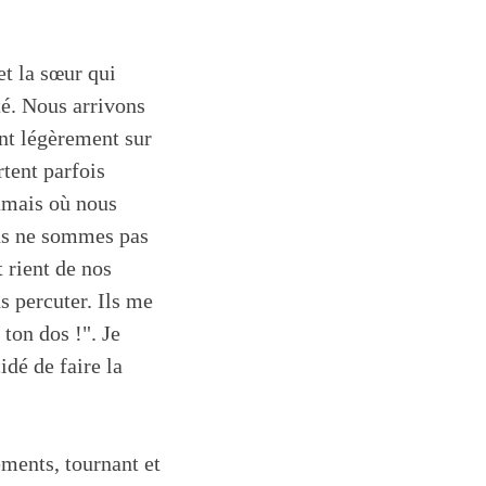
et la sœur qui
té. Nous arrivons
ant légèrement sur
rtent parfois
amais où nous
nous ne sommes pas
 rient de nos
s percuter. Ils me
 ton dos !". Je
idé de faire la
éments, tournant et