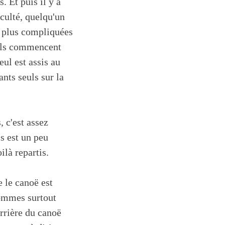
 Et puis il y a
culté, quelqu'un
s plus compliquées
t ils commencent
eul est assis au
nts seuls sur la
 c'est assez
s est un peu
ilà repartis.
 le canoë est
sommes surtout
arrière du canoë