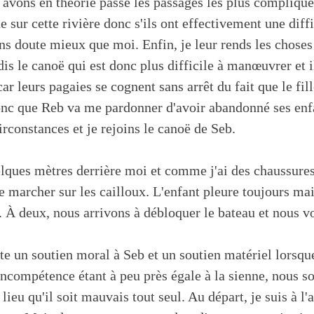
avons en théorie passé les passages les plus compliqués.
sur cette rivière donc s'ils ont effectivement une diffi
ans doute mieux que moi. Enfin, je leur rends les chose
urdis le canoë qui est donc plus difficile à manœuvrer e
car leurs pagaies se cognent sans arrêt du fait que le fill
onc que Reb va me pardonner d'avoir abandonné ses enfa
irconstances et je rejoins le canoë de Seb.
elques mètres derrière moi et comme j'ai des chaussures,
 marcher sur les cailloux. L'enfant pleure toujours mai
. À deux, nous arrivons à débloquer le bateau et nous vo
e un soutien moral à Seb et un soutien matériel lorsque
ncompétence étant à peu près égale à la sienne, nous 
ieu qu'il soit mauvais tout seul. Au départ, je suis à l'