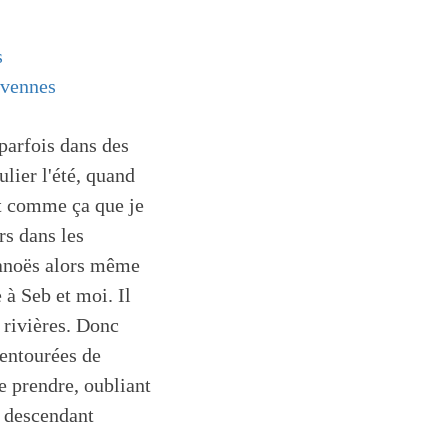
s
vennes
parfois dans des
lier l'été, quand
st comme ça que je
rs dans les
 canoës alors même
à Seb et moi. Il
 rivières. Donc
 entourées de
le prendre, oubliant
s descendant