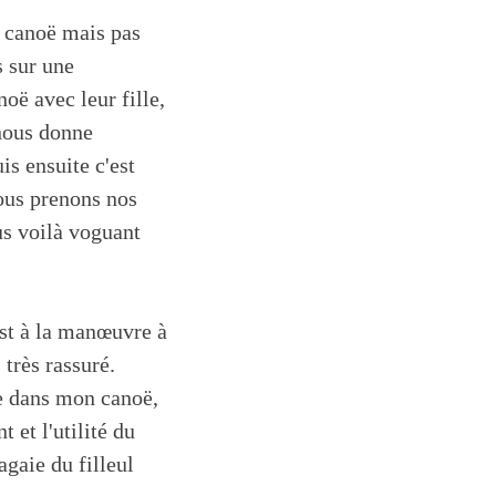
e canoë mais pas
s sur une
oë avec leur fille,
 nous donne
is ensuite c'est
nous prenons nos
us voilà voguant
 est à la manœuvre à
 très rassuré.
re dans mon canoë,
t et l'utilité du
agaie du filleul