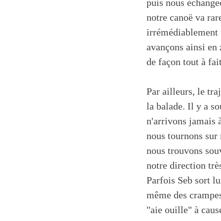
puis nous échangeo
notre canoë va rar
irrémédiablement v
avançons ainsi en z
de façon tout à fait
Par ailleurs, le tr
la balade. Il y a s
n'arrivons jamais 
nous tournons sur 
nous trouvons souv
notre direction trè
Parfois Seb sort lu
même des crampes. Q
"aie ouille" à caus